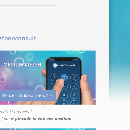
efoonconsult.
. Keuze - Druk op toets 2 +
u drukt op toets 2.
ef nu de
pincode in van een medium