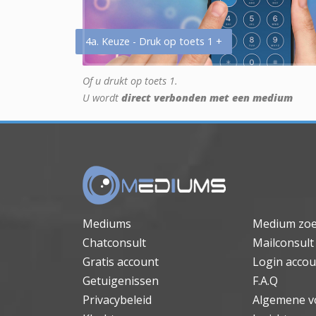
4a. Keuze - Druk op toets 1 +
Of u drukt op toets 1.
U wordt
direct verbonden met een medium
Mediums
Medium zo
Chatconsult
Mailconsult
Gratis account
Login accou
Getuigenissen
F.A.Q
Privacybeleid
Algemene v