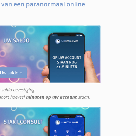
 van een paranormaal online
 Uw saldo +
 saldo bevestiging.
hoort hoeveel
minuten op uw account
staan.