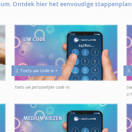
um. Ontdek hier het eenvoudige stappenplan
2. Toets uw code in +
3.
Toets uw persoonlijke code in.
Uw
U 