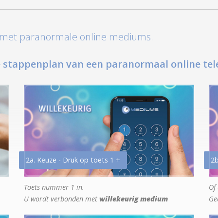
t met paranormale online mediums.
 stappenplan van een paranormaal online tel
2a. Keuze - Druk op toets 1 +
2b
Toets nummer 1 in.
Of 
U wordt verbonden met
willekeurig medium
Ge