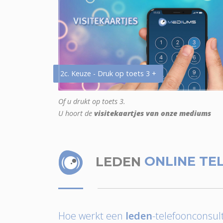
2c. Keuze - Druk op toets 3 +
Of u drukt op toets 3.
U hoort de
visitekaartjes van onze mediums
LEDEN
ONLINE TE
Hoe werkt een
leden
-telefoonconsult