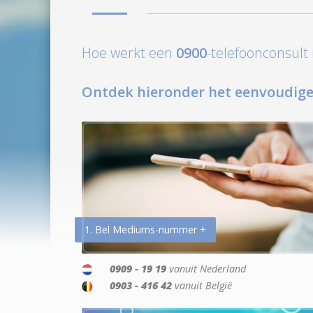
Hoe werkt een
0900
-telefoonconsul
Ontdek hieronder het eenvoudige
1. Bel Mediums-nummer +
0909 - 19 19
vanuit Nederland
0903 - 416 42
vanuit België