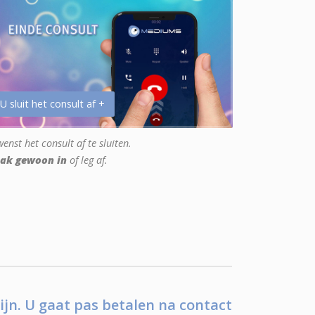
 U sluit het consult af +
enst het consult af te sluiten.
ak gewoon in
of leg af.
ijn. U gaat pas betalen na contact