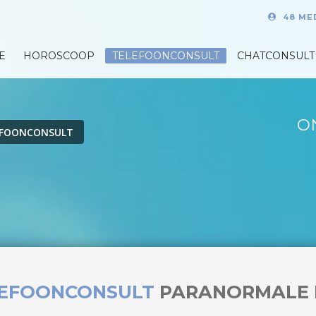
48 ME
E
HOROSCOOP
TELEFOONCONSULT
CHATCONSULT
O
EFOONCONSULT
LEFOONCONSULT
PARANORMALE 