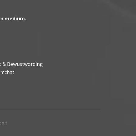
en medium
.
ht & Bewustwording
umchat
den