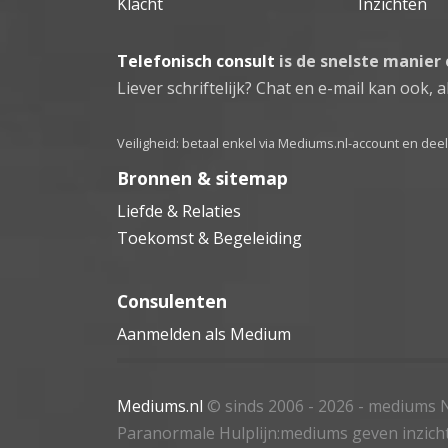
Klacht
Inzichten
Telefonisch consult
is de snelste manier
Liever schriftelijk? Chat en e-mail kan ook, al
Veiligheid: betaal enkel via Mediums.nl-account en de
Bronnen & sitemap
Liefde & Relaties
Toekomst & Begeleiding
Consulenten
Aanmelden als Medium
Mediums.nl
© sinds 2006 - 2026
- mediums N
Paranormale Hulplijn:mediums geven inzich