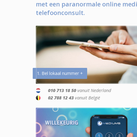
met een paranormale online medi
telefoonconsult.
1. Bel lokaal nummer +
010 713 18 50
vanuit Nederland
02 788 12 43
vanuit België