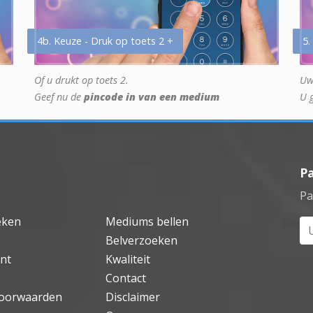
4b. Keuze - Druk op toets 2 +
5.
Of u drukt op toets 2.
Uw
Geef nu de
pincode in van een medium
U 
P
Pa
eken
Mediums bellen
Uw
Belverzoeken
nt
Kwaliteit
Contact
oorwaarden
Disclaimer