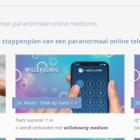
t met paranormale online mediums.
 stappenplan van een paranormaal online tel
2a. Keuze - Druk op toets 1 +
2b
Toets nummer 1 in.
Of 
U wordt verbonden met
willekeurig medium
Ge