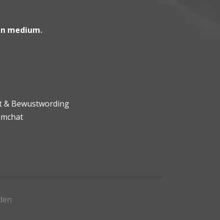
en medium
.
ht & Bewustwording
umchat
den