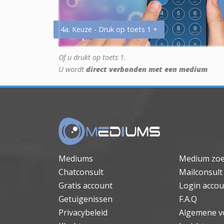
4a. Keuze - Druk op toets 1 +
Of u drukt op toets 1.
U wordt
direct verbonden met een medium
Mediums
Medium zo
Chatconsult
Mailconsult
Gratis account
Login accou
Getuigenissen
F.A.Q
Privacybeleid
Algemene v