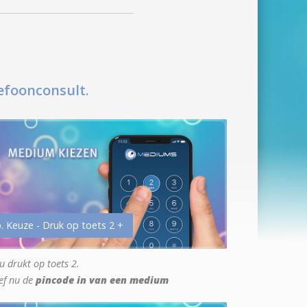
efoonconsult.
. Keuze - Druk op toets 2 +
u drukt op toets 2.
ef nu de
pincode in van een medium