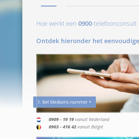
Hoe werkt een
0900
-telefoonconsul
Ontdek hieronder het eenvoudige
1. Bel Mediums-nummer +
0909 - 19 19
vanuit Nederland
0903 - 416 42
vanuit België