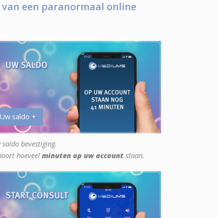
 van een paranormaal online
 Uw saldo +
 saldo bevestiging.
hoort hoeveel
minuten op uw account
staan.