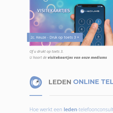
2c. Keuze - Druk op toets 3 +
Of u drukt op toets 3.
U hoort de
visitekaartjes van onze mediums
LEDEN
ONLINE TE
Hoe werkt een
leden
-telefoonconsult