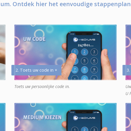
um. Ontdek hier het eenvoudige stappenplan
2. Toets uw code in +
3.
Toets uw persoonlijke code in.
Uw
U 