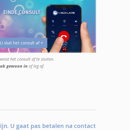
 U sluit het consult af +
enst het consult af te sluiten.
ak gewoon in
of leg af.
ijn. U gaat pas betalen na contact