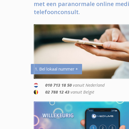
met een paranormale online medi
telefoonconsult.
1. Bel lokaal nummer +
010 713 18 50
vanuit Nederland
02 788 12 43
vanuit België