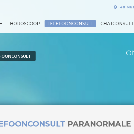
48 ME
E
HOROSCOOP
TELEFOONCONSULT
CHATCONSULT
O
EFOONCONSULT
LEFOONCONSULT
PARANORMALE 