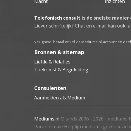
Klacht
Inzichten
Telefonisch consult
is de snelste manier
Liever schriftelijk? Chat en e-mail kan ook, al
Veiligheid: betaal enkel via Mediums.nl-account en de
Bronnen & sitemap
Liefde & Relaties
Toekomst & Begeleiding
Consulenten
Aanmelden als Medium
Mediums.nl
© sinds 2006 - 2026
- mediums N
Paranormale Hulplijn:mediums geven inzich