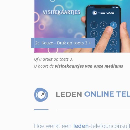
2c. Keuze - Druk op toets 3 +
Of u drukt op toets 3.
U hoort de
visitekaartjes van onze mediums
LEDEN
ONLINE TE
Hoe werkt een
leden
-telefoonconsult