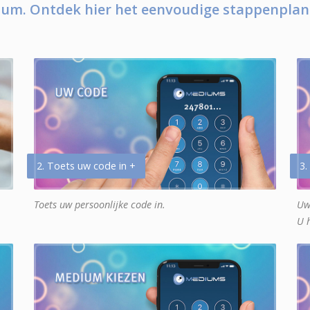
um. Ontdek hier het eenvoudige stappenplan
2. Toets uw code in +
3.
Toets uw persoonlijke code in.
Uw
U 