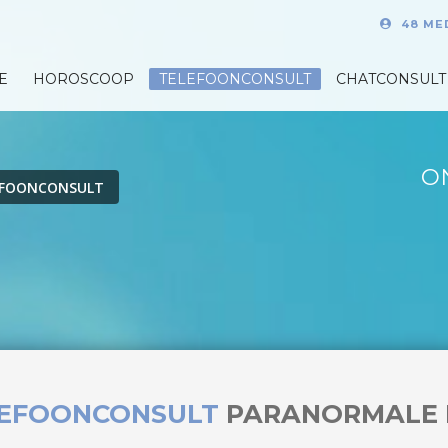
48 ME
E
HOROSCOOP
TELEFOONCONSULT
CHATCONSULT
O
EFOONCONSULT
LEFOONCONSULT
PARANORMALE 