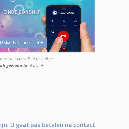
 U sluit het consult af +
enst het consult af te sluiten.
ak gewoon in
of leg af.
ijn. U gaat pas betalen na contact