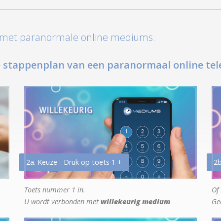
t met paranormale online mediums.
 stappenplan van een paranormaal online tel
2a. Keuze - Druk op toets 1 +
2b
Toets nummer 1 in.
Of 
U wordt verbonden met
willekeurig medium
Ge