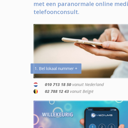
met een paranormale online medi
telefoonconsult.
1. Bel lokaal nummer +
010 713 18 50
vanuit Nederland
02 788 12 43
vanuit België