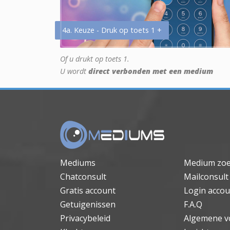
4a. Keuze - Druk op toets 1 +
Of u drukt op toets 1.
U wordt
direct verbonden met een medium
Mediums
Medium zo
Chatconsult
Mailconsult
Gratis account
Login accou
Getuigenissen
F.A.Q
Privacybeleid
Algemene v