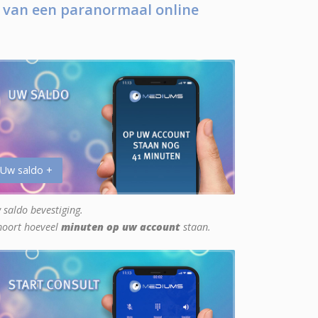
 van een paranormaal online
 Uw saldo +
 saldo bevestiging.
hoort hoeveel
minuten op uw account
staan.