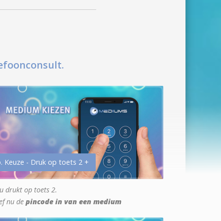
efoonconsult.
. Keuze - Druk op toets 2 +
u drukt op toets 2.
ef nu de
pincode in van een medium