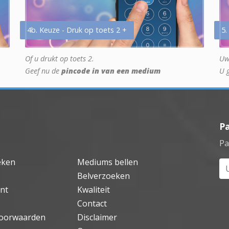
4b. Keuze - Druk op toets 2 +
5.
Of u drukt op toets 2.
Uw
Geef nu de
pincode in van een medium
U 
P
Pa
eken
Mediums bellen
Uw
Belverzoeken
nt
Kwaliteit
Contact
oorwaarden
Disclaimer