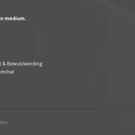
en medium
.
ht & Bewustwording
umchat
den