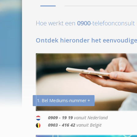
Hoe werkt een
0900
-telefoonconsul
Ontdek hieronder het eenvoudige
1. Bel Mediums-nummer +
0909 - 19 19
vanuit Nederland
0903 - 416 42
vanuit België