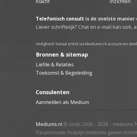
Klacht
Inzichten
Telefonisch consult
is de snelste manier
Liever schriftelijk? Chat en e-mail kan ook, al
Veiligheid: betaal enkel via Mediums.nl-account en de
Bronnen & sitemap
Liefde & Relaties
Toekomst & Begeleiding
Consulenten
Aanmelden als Medium
Mediums.nl
© sinds 2006 - 2026
- mediums N
Paranormale Hulplijn:mediums geven inzich