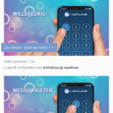
2a. Keuze - Druk op toets 1 +
Toets nummer 1 in.
U wordt verbonden met
willekeurig medium