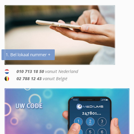
1. Bel lokaal nummer +
010 713 18 50
vanuit Nederland
02 788 12 43
vanuit België