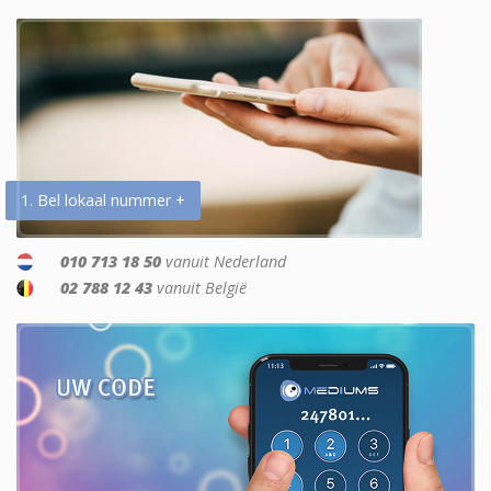
1. Bel lokaal nummer +
010 713 18 50
vanuit Nederland
02 788 12 43
vanuit België