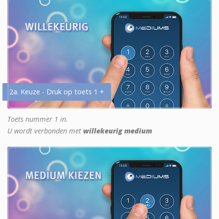
2a. Keuze - Druk op toets 1 +
Toets nummer 1 in.
U wordt verbonden met
willekeurig medium