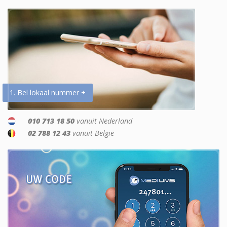
1. Bel lokaal nummer +
010 713 18 50
vanuit Nederland
02 788 12 43
vanuit België