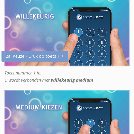
2a. Keuze - Druk op toets 1 +
Toets nummer 1 in.
U wordt verbonden met
willekeurig medium