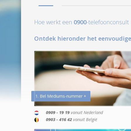
Hoe werkt een
0900
-telefoonconsul
Ontdek hieronder het eenvoudige
1. Bel Mediums-nummer +
0909 - 19 19
vanuit Nederland
0903 - 416 42
vanuit België