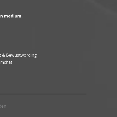
en medium
.
ht & Bewustwording
umchat
den