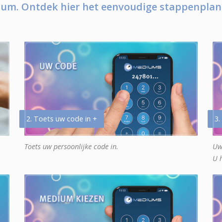
um. Ontdek hier het eenvoudige stappenplan
2. Toets uw code in +
3.
Toets uw persoonlijke code in.
Uw
U 