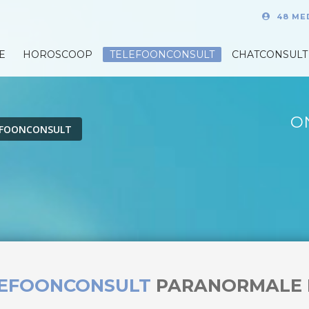
48 ME
E
HOROSCOOP
TELEFOONCONSULT
CHATCONSULT
O
EFOONCONSULT
LEFOONCONSULT
PARANORMALE 