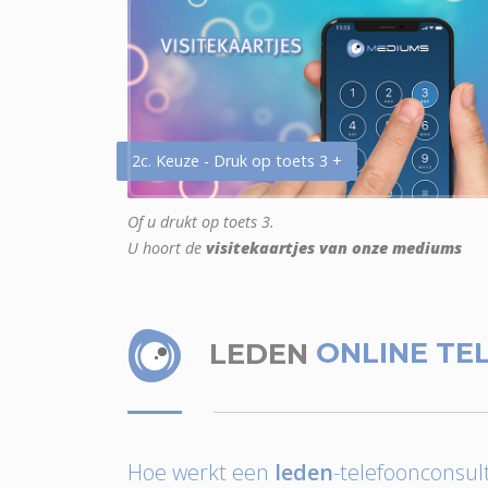
2c. Keuze - Druk op toets 3 +
Of u drukt op toets 3.
U hoort de
visitekaartjes van onze mediums
LEDEN
ONLINE TE
Hoe werkt een
leden
-telefoonconsult