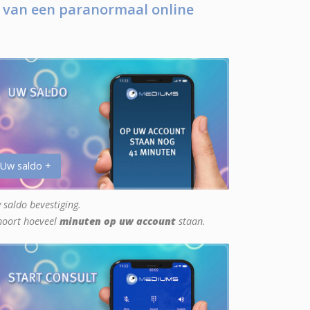
 van een paranormaal online
 Uw saldo +
 saldo bevestiging.
hoort hoeveel
minuten op uw account
staan.