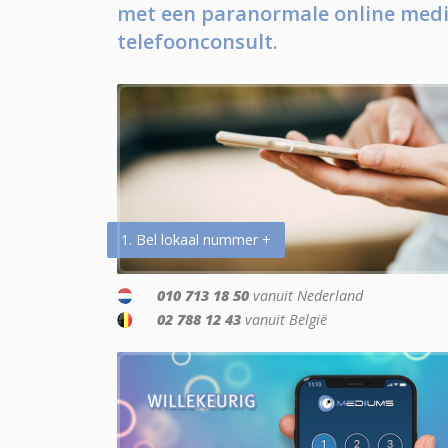
met een paranormale online medi
telefoonconsult.
1. Bel lokaal nummer +
010 713 18 50
vanuit Nederland
02 788 12 43
vanuit België