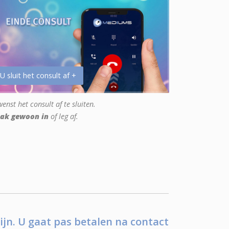
 U sluit het consult af +
enst het consult af te sluiten.
ak gewoon in
of leg af.
ijn. U gaat pas betalen na contact