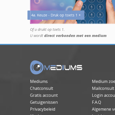
4a. Keuze - Druk op toets 1 +
Of u drukt op toets 1.
U wordt
direct verbonden met een medium
Mediums
Medium zo
Chatconsult
Mailconsult
Gratis account
Login accou
Getuigenissen
F.A.Q
Privacybeleid
Algemene v