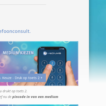
efoonconsult.
. Keuze - Druk op toets 2 +
u drukt op toets 2.
ef nu de
pincode in van een medium