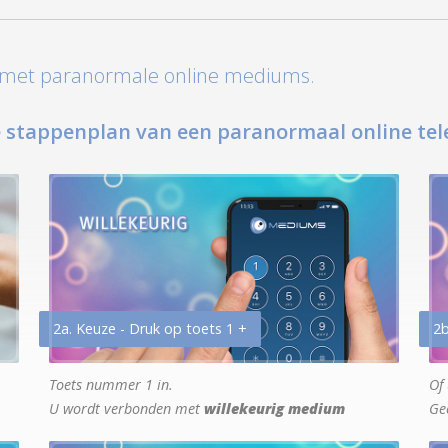
t met paranormale online mediums.
 stappenplan van een paranormaal online tel
2a. Keuze - Druk op toets 1 +
2b
Toets nummer 1 in.
Of 
U wordt verbonden met
willekeurig medium
Ge