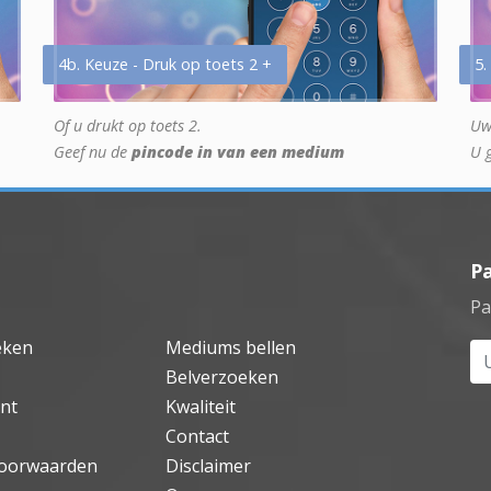
4b. Keuze - Druk op toets 2 +
5.
Of u drukt op toets 2.
Uw
Geef nu de
pincode in van een medium
U 
P
Pa
eken
Mediums bellen
Uw
Belverzoeken
nt
Kwaliteit
Contact
oorwaarden
Disclaimer