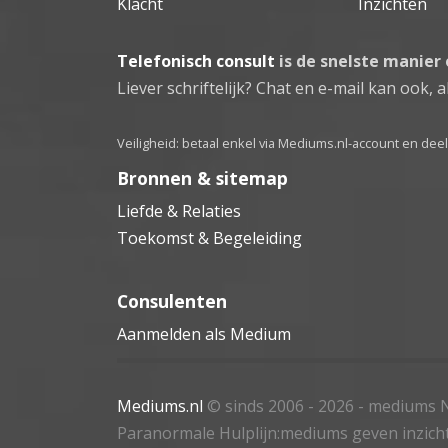
Klacht
Inzichten
Telefonisch consult
is de snelste manier
Liever schriftelijk? Chat en e-mail kan ook, al
Veiligheid: betaal enkel via Mediums.nl-account en de
Bronnen & sitemap
Liefde & Relaties
Toekomst & Begeleiding
Consulenten
Aanmelden als Medium
Mediums.nl
© sinds 2006 - 2026
- mediums N
Paranormale Hulplijn:mediums geven inzich