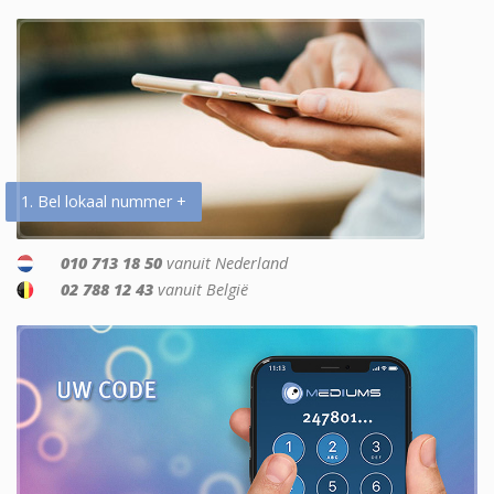
1. Bel lokaal nummer +
010 713 18 50
vanuit Nederland
02 788 12 43
vanuit België