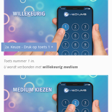
2a. Keuze - Druk op toets 1 +
Toets nummer 1 in.
U wordt verbonden met
willekeurig medium