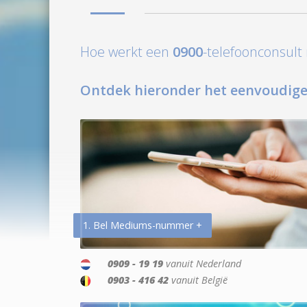
Hoe werkt een
0900
-telefoonconsul
Ontdek hieronder het eenvoudige
1. Bel Mediums-nummer +
0909 - 19 19
vanuit Nederland
0903 - 416 42
vanuit België