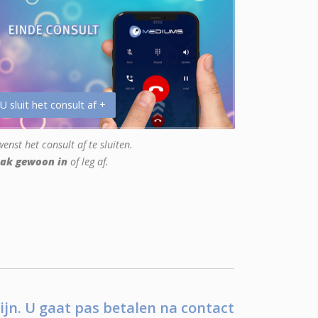
 U sluit het consult af +
enst het consult af te sluiten.
ak gewoon in
of leg af.
ijn. U gaat pas betalen na contact