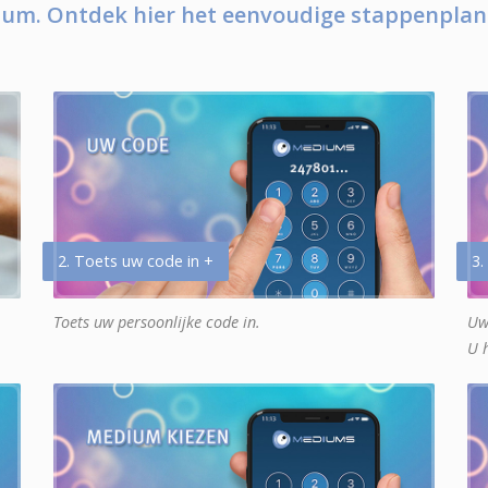
um. Ontdek hier het eenvoudige stappenplan
2. Toets uw code in +
3.
Toets uw persoonlijke code in.
Uw
U 