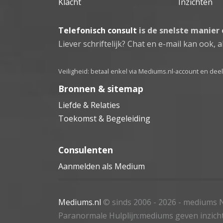
Klacht
Inzichten
Telefonisch consult
is de snelste manier
Liever schriftelijk? Chat en e-mail kan ook, al
Veiligheid: betaal enkel via Mediums.nl-account en de
Bronnen & sitemap
Liefde & Relaties
Toekomst & Begeleiding
Consulenten
Aanmelden als Medium
Mediums.nl
© sinds 2006 - 2026
- mediums N
Paranormale Hulplijn:mediums geven inzich