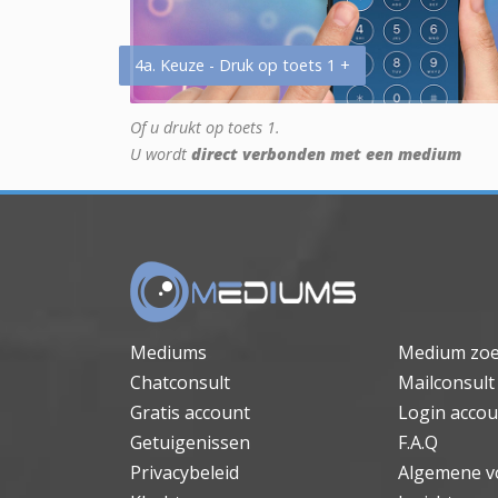
4a. Keuze - Druk op toets 1 +
Of u drukt op toets 1.
U wordt
direct verbonden met een medium
Mediums
Medium zo
Chatconsult
Mailconsult
Gratis account
Login accou
Getuigenissen
F.A.Q
Privacybeleid
Algemene v