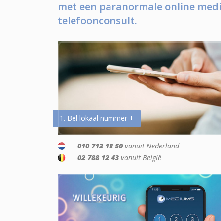
met een paranormale online medi
telefoonconsult.
1. Bel lokaal nummer +
010 713 18 50
vanuit Nederland
02 788 12 43
vanuit België