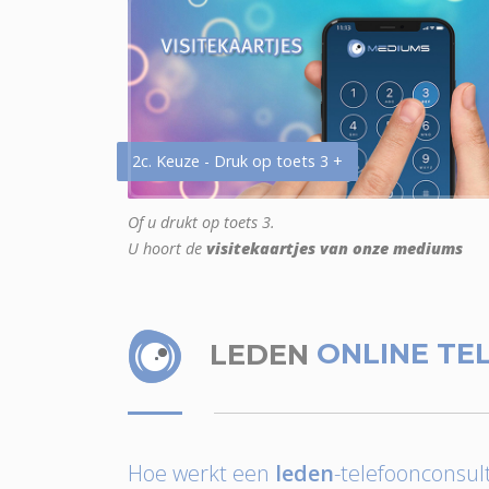
2c. Keuze - Druk op toets 3 +
Of u drukt op toets 3.
U hoort de
visitekaartjes van onze mediums
LEDEN
ONLINE TE
Hoe werkt een
leden
-telefoonconsult