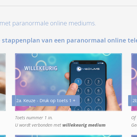
t met paranormale online mediums.
 stappenplan van een paranormaal online tel
2a. Keuze - Druk op toets 1 +
2b
Toets nummer 1 in.
Of 
U wordt verbonden met
willekeurig medium
Ge