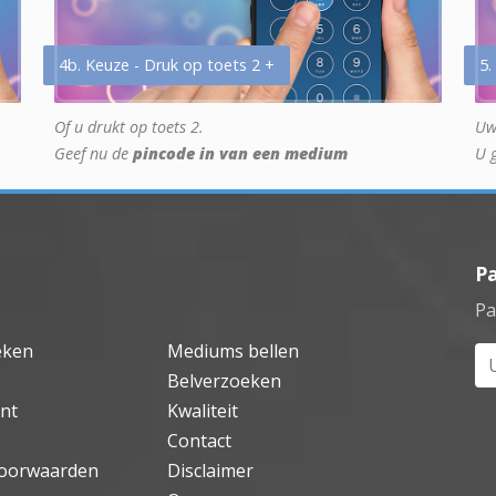
4b. Keuze - Druk op toets 2 +
5.
Of u drukt op toets 2.
Uw
Geef nu de
pincode in van een medium
U 
P
Pa
eken
Mediums bellen
Uw
Belverzoeken
nt
Kwaliteit
Contact
oorwaarden
Disclaimer