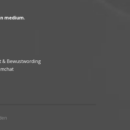
en medium
.
ht & Bewustwording
umchat
den