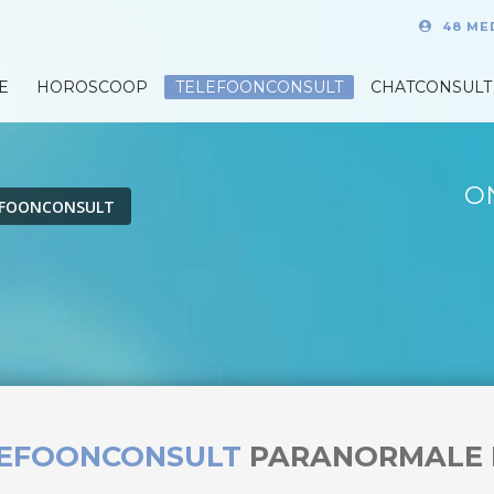
48 ME
E
HOROSCOOP
TELEFOONCONSULT
CHATCONSULT
O
EFOONCONSULT
LEFOONCONSULT
PARANORMALE 