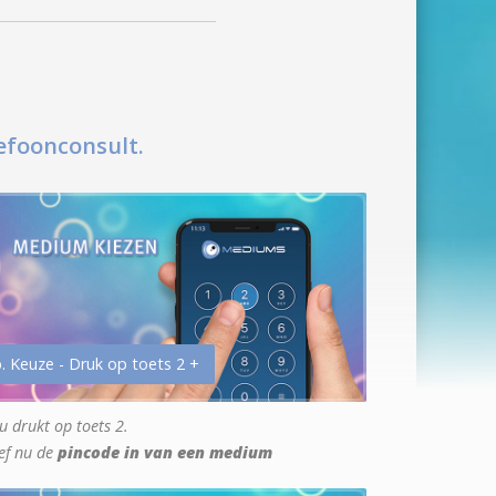
efoonconsult.
. Keuze - Druk op toets 2 +
u drukt op toets 2.
ef nu de
pincode in van een medium