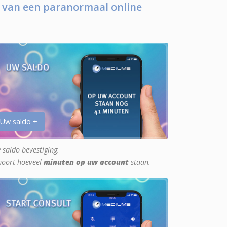
 van een paranormaal online
 Uw saldo +
 saldo bevestiging.
hoort hoeveel
minuten op uw account
staan.