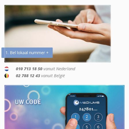
1. Bel lokaal nummer +
010 713 18 50
vanuit Nederland
02 788 12 43
vanuit België