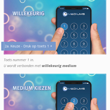
2a. Keuze - Druk op toets 1 +
Toets nummer 1 in.
U wordt verbonden met
willekeurig medium